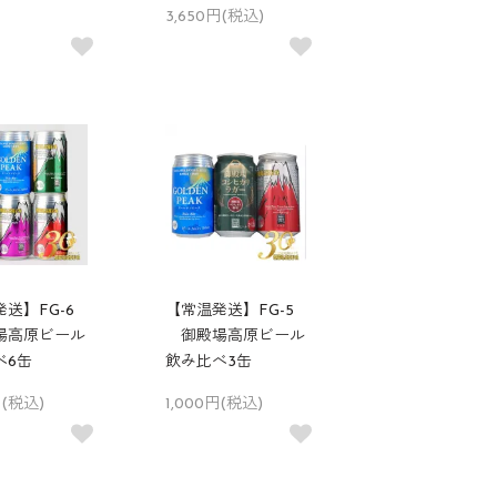
3,650円(税込)
送】FG-6
【常温発送】FG-5
高原ビール
御殿場高原ビール
べ6缶
飲み比べ3缶
円(税込)
1,000円(税込)