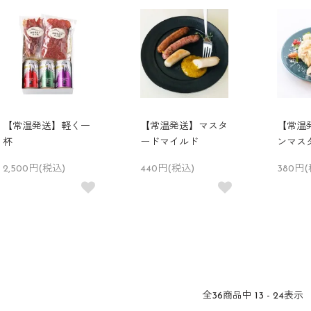
【常温発送】軽く一
【常温発送】マスタ
【常温
杯
ードマイルド
ンマス
2,500円(税込)
440円(税込)
380円(
全
36
商品中
13 - 24
表示