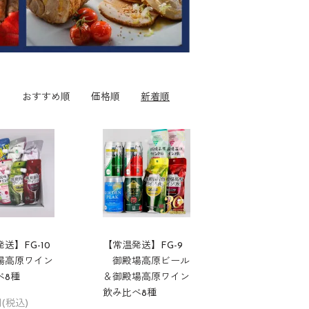
おすすめ順
価格順
新着順
送】FG-10
【常温発送】FG-9
高原ワイン
御殿場高原ビール
べ8種
＆御殿場高原ワイン
飲み比べ8種
円(税込)