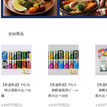
全36商品
【常温発送】FG-12
【常温発送】FG-11
【常温発
時之栖飲み比べ12
御殿場高原ビール
御殿場
種
飲み比べ12缶
飲み比
4,850円(税込)
4,850円(税込)
4,200