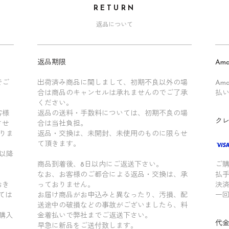
RETURN
返品について
返品期限
Ama
でご
出荷済み商品に関しまして、初期不良以外の場
Am
合は商品のキャンセルは承れませんのでご了承
払
ください。
客様
返品の送料・手数料については、初期不良の場
ク
させ
合は当社負担。
りま
返品・交換は、未開封、未使用のものに限らせ
て頂きます。
以降
商品到着後、8日以内にご返送下さい。
ご
なお、お客様のご都合による返品・交換は、承
払
おき
っておりません。
決
ては
お届け商品がお申込みと異なったり、汚損、配
一
送途中の破損などの事故がございましたら、料
ご購入
金着払いで弊社までご返送下さい。
代
早急に新品をご送付致します。