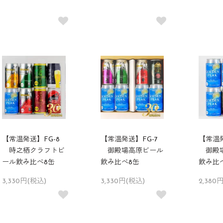
【常温発送】FG-8
【常温発送】FG-7
【常温発
時之栖クラフトビ
御殿場高原ビール
御殿場
ール飲み比べ8缶
飲み比べ8缶
飲み比
3,330円(税込)
3,330円(税込)
2,380