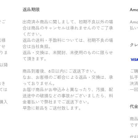
返品期限
Ama
でご
出荷済み商品に関しまして、初期不良以外の場
Am
合は商品のキャンセルは承れませんのでご了承
払
ください。
客様
返品の送料・手数料については、初期不良の場
ク
させ
合は当社負担。
りま
返品・交換は、未開封、未使用のものに限らせ
て頂きます。
以降
商品到着後、8日以内にご返送下さい。
ご
なお、お客様のご都合による返品・交換は、承
払
おき
っておりません。
決
ては
お届け商品がお申込みと異なったり、汚損、配
一
送途中の破損などの事故がございましたら、料
ご購入
金着払いで弊社までご返送下さい。
代
早急に新品をご送付致します。
商
で
代引