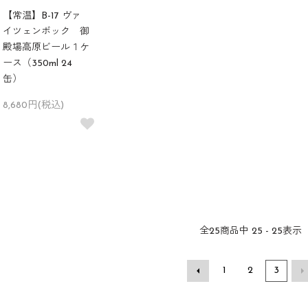
【常温】B-17 ヴァ
イツェンボック 御
殿場高原ビール１ケ
ース（350ml 24
缶）
8,680円(税込)
全
25
商品中
25 - 25
表示
1
2
3