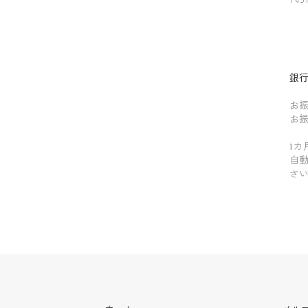
～
～
～
銀行
お
お
1
自
さ